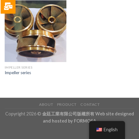
IMPELLER SERIES
Impeller series
ABOUT
PRODUCT
CONTACT
Copyright 2026 ©
金廷工業有限公司版權所有 Web site designed
and hosted by FORMOSA
English