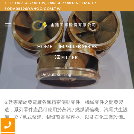
Skip
TEL : +886-4-7588135, +886-4-7588136；EMAIL：
SODA0819@YAHOO.COM.TW
to
content
HOME
/
IMPELLER SERIES
FILTER
廷專精於發電廠各類精密傳動零件、機械零件之開發製
金
造，系列零件產品可應用於蒸汽
/
燃煤渦輪機、汽電共生設
備、立
/
臥式泵浦、鍋爐暨高壓容器、以及石化工業設備
…
等。